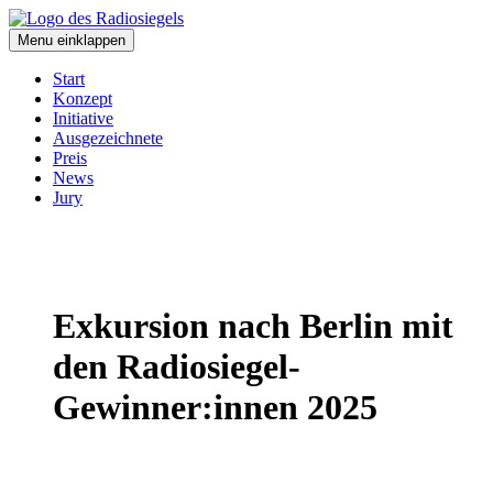
Skip
to
Menu einklappen
content
Start
Konzept
Initiative
Ausgezeichnete
Preis
News
Jury
Exkursion nach Berlin mit
den Radiosiegel-
Gewinner:innen 2025
Mehr erfahren