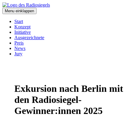
Skip
to
Menu einklappen
content
Start
Konzept
Initiative
Ausgezeichnete
Preis
News
Jury
Exkursion nach Berlin mit
den Radiosiegel-
Gewinner:innen 2025
Mehr erfahren