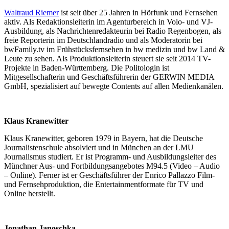
Waltraud Riemer
ist seit über 25 Jahren in Hörfunk und Fernsehen
aktiv. Als Redaktionsleiterin im Agenturbereich in Volo- und VJ-
Ausbildung, als Nachrichtenredakteurin bei Radio Regenbogen, als
freie Reporterin im Deutschlandradio und als Moderatorin bei
bwFamily.tv im Frühstücks­fernsehen in bw medizin und bw Land &
Leute zu sehen. Als Produktionsleiterin steuert sie seit 2014 TV-
Projekte in Baden-Württemberg. Die Politologin ist
Mitgesellschafterin und Geschäfts­führerin der GERWIN MEDIA
GmbH, spezialisiert auf bewegte Contents auf allen Medienkanälen.
Klaus Kranewitter
Klaus Kranewitter, geboren 1979 in Bayern, hat die Deutsche
Journalistenschule absolviert und in München an der LMU
Journalismus studiert. Er ist Programm- und Ausbildungsleiter des
Münchner Aus- und Fortbildungsangebotes M94.5 (Video – Audio
– Online). Ferner ist er Geschäftsführer der Enrico Pallazzo Film-
und Fernsehproduktion, die Entertainmentformate für TV und
Online herstellt.
Jonathan Janoschka