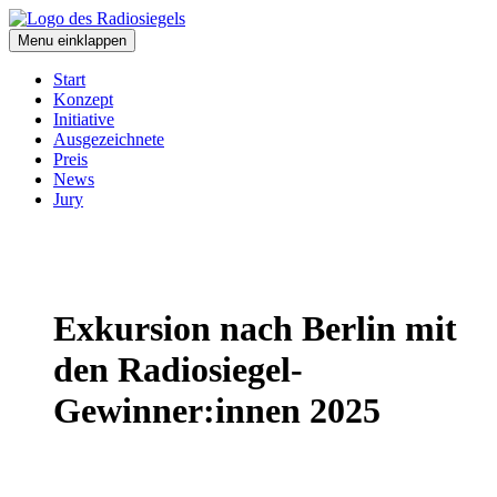
Skip
to
Menu einklappen
content
Start
Konzept
Initiative
Ausgezeichnete
Preis
News
Jury
Exkursion nach Berlin mit
den Radiosiegel-
Gewinner:innen 2025
Mehr erfahren